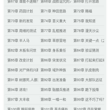
第67章 谁能不迷糊？
第68章 战胜诅咒的人
第69章 打开思路
第70章 药园计划
第71章 种田思路
第72章 赐福
第73章 新的发现
第74章 意义重大
第75章 我知道
第76章 周绪的测试
第77章 乱棍推进
第78章 漫天沙尘
第79章 半人马
第80章 草原营地
第81章 关键一点（之
第82章 木板车问世
第83章 身系重任
第84章 验证猜测
第85章 改变计划
第86章 突发状况
第87章 打起来打起来
第88章 对尸体的兴趣
第89章 域外种族
第90章 扒皮剔肉
第91章 树挪死,人挪活
第92章 出发准备
第93章 大部队远征
第94章 进攻！
第95章 骷髅兵推进
第96章 跪下投降
第97章 大丰收
第98章 一唱一和
第99章 这不巧了吗？
第100章 眼前局势
第101章 直击痛处
第102章 尽在掌握