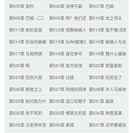
第505章 契约
第506章 龙神子嗣
第507章 巴姆
第508章 巴姆（二）（月票累积三百张的
第509章 啊？他们还有战力？
第510章 龙之领主
第511章 新的发现
第512章 视察蜥蜴人族地
第513章 我不懂,但我
第514章 折返的蜥蜴人
第515章 比AK都难压
第516章 蜥蜴人与龙人
第517章 互相甩锅
第518章 喜忧参半
第519章 整什么骚操作
第520章 啊
第521章 各方安排
第522章 质量差距
第523章 回到大周
第524章 试错
第525章 捡到宝了
第526章 朝堂之上
第527章 热情的周绪
第528章 半人马族地
第529章 别问我为什么
第530章 混口军粮不容易
第531章 晶铁
第532章 老不死的
第533章 博莱文的恶名
第534章 神恩笼罩
第535章 汪老师辛苦了
第536章 拿捏
第537章 迟早要被拐跑