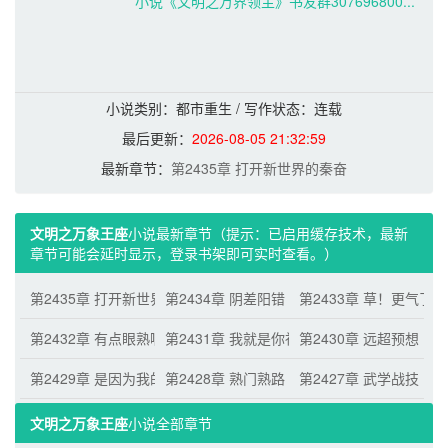
小说《文明之万界领主》书友群307696800...
小说类别：都市重生 / 写作状态：连载 
最后更新：
2026-08-05 21:32:59
最新章节：
第2435章 打开新世界的秦奋
文明之万象王座
小说最新章节（提示：已启用缓存技术，最新
章节可能会延时显示，登录书架即可实时查看。）
第2435章 打开新世界的秦奋
第2434章 阴差阳错
第2433章 草！更气了
第2432章 有点眼熟啊！
第2431章 我就是你祖宗！
第2430章 远超预想
第2429章 是因为我的脑子没在这儿吗？
第2428章 熟门熟路
第2427章 武学战技
文明之万象王座
小说全部章节