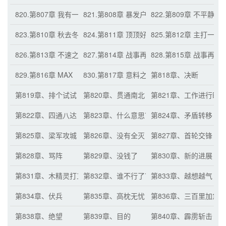
820.第807章 我有一个大胆的想法
821.第808章 暴发户气场全开
822.第809章 不平静的
823.第810章 秋去冬来多繁忙
824.第811章 顶顶好的
825.第812章 主打一
826.第813章 不速之客
827.第814章 战事再起（月票累积三百张的加
828.第815章 战事再
829.第816章 MAX
830.第817章 意料之外
第818章、决断
第819章、排个试试
第820章、贯通南北
第821章、工作进行时
第822章、四通八达
第823章、什么意思？
第824章、矛盾转移
第825章、梁军攻城
第826章、没有全灭
第827章、首轮交锋
第828章、骂阵
第829章、没钱了
第830章、新的进展
第831章、木精灵打工计划
第832章、谁不行了？
第833章、越想越气
第834章、伏兵
第835章、高枕无忧
第836章、三百里加急
第838章、绝望
第839章、目的
第840章、霹雳斩击