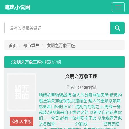
流岚小说网
流
岚
小
说
网
首页
都市重生
文明之万象王座
《
文明之万象王座
》精彩介绍 
文明之万象王座
作者:
飞翔de懒猫
地精机甲驰骋战场,兽人的战吼响破天际,精灵的
魔法箭矢穿破钢铁洪流而至,矮人的重炮以咆哮
彰显着口径的正义！混乱的战场之上,周绪一身
戎装,漠视着来自于世界之外,以神明自诩的家伙
们……今日,必有一位神殒命于此,以我森罗万象
加入书架
之名起誓！————分割线————已有完结