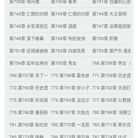
第739章 得月楼
第740章 春末
第741章 白屠的心思
第742章 仁德的刘德
第743章 仁德的刘德（二）
第744章 大王英明
第745章 水至清则无鱼
第746章 调度
第747章 总算是回家了
第748章 落下帷幕
第749章 布防安排
第750章 积累
第751章 还得谢谢他
第752章 内部改革
第753章 那严升,昏君尔
第754章 延年益寿的有没有？
第755章 秀女
768.第756章 秀女（二
769.第757章 多了一件工作
770.第758章 霍去病入咸阳（月票累积六百张
771.第759章 历史遗留
772.第760章 历史遗留问题（二）
773.第761章 好小子，有前途！（月票累积九
774.第762章 天选打
775.第763章 折迭锻打
776.第764章 没见识的土包子
777.第765章 公费旅游
778.第766章 重获新生
779.第767章 大陆合并
780.第768章 ‘洞察之
781.第769章 新的安排
782.第770章 一支箭矢
783.第771章 希尔克的
785.第772章 接触
786.第773章 面见族长
787.第774章 比试