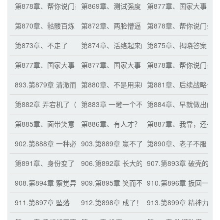
第878章、帮你说门亲事
第869章、测试强度
第877章、国家大事
第870章、骷髅百炼
第872章、两脸懵逼
第878章、帮你说门亲
第873章、不走了
第874章、活络起来的思路
第875章、揭晓答案
第877章、国家大事
第877章、国家大事
第878章、帮你说门亲
893.第879章 清澈而愚蠢（月票累积三百张的
第880章、不是用来喝的
第881章、后续战略计
第882章 弄宕机了（月票累积六百张的加
第883章 一瞪一个不吱声
第884章、早就做出的
第885章、面带笑意
第886章、有人才？
第887章、我靠，还有
902.第888章 一种必然
903.第889章 赢不了一点
第890章、老子不服！
第891章、身份变了
906.第892章 长大的逆子
907.第893章 破壳的雏
908.第894章 察觉异样
909.第895章 笑而不语
910.第896章 扳回一城
911.第897章 坠落
912.第898章 成了！
913.第899章 精神力