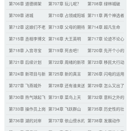
第706章 道德绑架
第707章 玩儿呢？
第708章 绿林城破
第709章 进城
第710章 占领咸阳城
第711章 两个神选者
第712章 这娘们不老实
第713章 父母的期待
第714章 超凡生命
第715章 丞相李博文
第716章 大王英明
第717章 论迹不论心
第718章 入宫寻宝
第719章 死去吧！
第720章 先开个小的热
第721章 后续计划
第722章 周绪的新项目
第723章 移民大行动
第724章 新项目与新玩意
第725章 新的真言
第726章 闪电的运用
第727章 飞燕城外
第728章 还有谁来送死？！
第729章 怎么又出了个
第730章 热气球起飞
第731章 菜鸟上天
第732章 意料之外的天
第733章 操作员上岗
第734章 飞跃群山
第735章 历史性的壮举
第736章 湖的对岸
第737章 依山傍水的好地方
第738章 发展动作