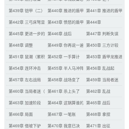
第439章 铠甲（二）
第440章 推进的盾甲龙
第441章 推进的盾甲龙
第442章 三弓床弩显威（月票累积三百张的加
第443章 愤怒的盾甲龙
第444章
第445章 更进一步的了解
第446章 战后
第447章 判断失误
第448章 调整
第449章 你再说一遍？！
第450章 三方计较
第451章 鼠潮（累积六百张月票的
第452章 一手算计
第453章 盾甲龙推进
第454章 连环冲击
第455章 半人马冲阵
第456章 乱战起
第457章 左右战局
第458章 战场变了
第459章 当局者迷
第460章 当局者迷（二）
第461章 杀上头了
第462章 乱战
第463章 加速阶段
第464章 这锅算谁的？
第465章 战后
第466章 局面
第467章 一笔账
第468章 拿捏
第469章 借坡下驴
第470章 我意已决
第471章 出征