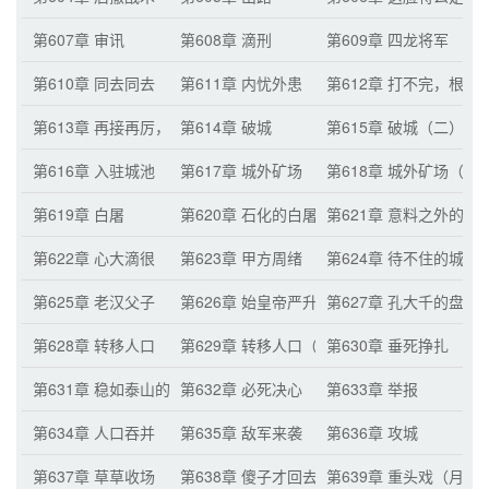
第607章 审讯
第608章 滴刑
第609章 四龙将军
第610章 同去同去
第611章 内忧外患
第612章 打不完，根本
第613章 再接再厉，多生几个
第614章 破城
第615章 破城（二）
第616章 入驻城池
第617章 城外矿场
第618章 城外矿场（二
第619章 白屠
第620章 石化的白屠
第621章 意料之外的雇
第622章 心大滴很
第623章 甲方周绪
第624章 待不住的城民
第625章 老汉父子
第626章 始皇帝严升
第627章 孔大千的盘算
第628章 转移人口
第629章 转移人口（二）
第630章 垂死挣扎
第631章 稳如泰山的李策
第632章 必死决心
第633章 举报
第634章 人口吞并
第635章 敌军来袭
第636章 攻城
第637章 草草收场
第638章 傻子才回去
第639章 重头戏（月