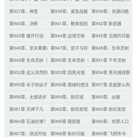
第937章、神恩
第938章、紧急战报
第939章、关键问题
第940章、决断
第941章、粮食规划
第942章 新武器
第943章 展开行动
第944章 边境交锋
第945章 无限的可能
第946章、至关重要的一步
第947章、逆子与好大儿
第948章、生命灵树
第949章 生命灵树（二）
第950章 生命灵树（三）
第951章 千年灵树
第952章 这么突然的吗？
第953章 回黑月城
第954章 黑月城视察
第955章 长子和幼子
第956章 周绪的想法
第957章 还是那么狗腿
第958章、太想进步了
第959章、新区域
第960章、凶兽
第961章 天神下凡
第962章、新的发现
第963章 新的发现
第964章 石油在哪？
第965章 我就是
第966章、优质人口
第967章、测试开始
第968章 新的可能
第969章 飞鸽传书