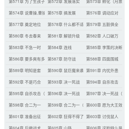
第571章 为了生孩子
第572章 发展落实
第573章 孵化（月票累
第574章 说曹操,曹操就到！
第575章 搞发展
第576章 调动应对
第577章 奠定地位
第578章 什么都不适应
第579章 五脏俱全
第580章 冬去春来
第581章 解锁升级
第582章 人口破万
第583章 不急一时
第584章 连线
第585章 李策的决断
第586章 要多爽有多爽
第587章 防守战
第588章 四面围城
第589章 明知是套
第590章 鼠巨魔来袭
第591章 内忧外患
第592章 不是巧合
第593章 决一死战
第594章 自杀攻击
第595章 自杀攻击（二）
第596章 决一死战
第597章 决一死战（二
第598章 合二为一
第599章 合二为一（二）
第600章 愿为大王效死
第601章 准备出征
第602章 狂得不得了
第603章 讨伐鼠人
第604章 后撤战术
第605章 山路
第606章 这脸特么是有