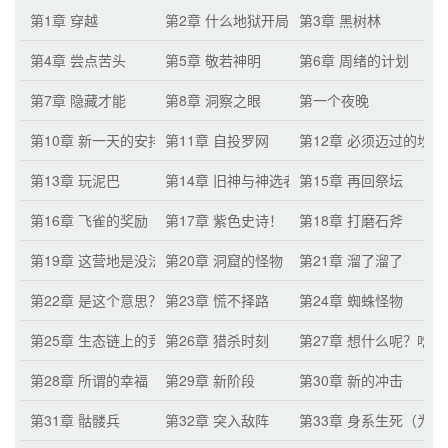
第1章 穿越
第2章 什么地狱开局！
第3章 黑树林
第4章 尝点苦头
第5章 敬若神明
第6章 周绪的计划
第7章 隐藏才能
第8章 洞察之眼
第一个夜晚
第10章 新一天的安排
第11章 自投罗网
第12章 必须迈过的坎
第13章 玩泥巴
第14章 旧神与神选者
第15章 再回祭坛
第16章 飞雀的奖励
第17章 紫色史诗！
第18章 打磨石斧
第19章 这营地是没法待了
第20章 洞窟的怪物
第21章 溜了溜了
第22章 是这个意思？
第23章 慌不择路
第24章 蜘蛛怪物
第25章 生态链上的竞争对手
第26章 猎杀时刻
第27章 想什么呢？吃
第28章 所谓的幸福
第29章 新阶段
第30章 新的冲击
第31章 骷髅兵
第32章 突入敌阵
第33章 身系生死（为