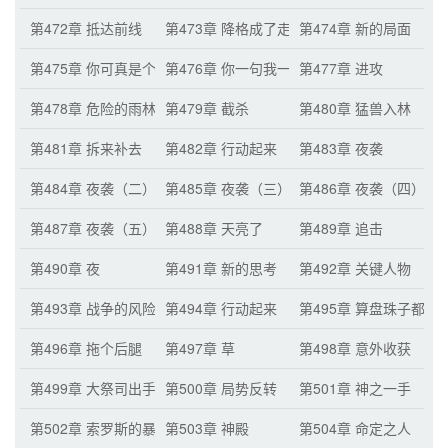
第472章 抵达前线
第473章 降格成了走地鸡
第474章 新的局面
第475章 你可真是个大聪明
第476章 你一句我一句
第477章 进攻
第478章 危险的雨林
第479章 截杀
第480章 猛兽入林
第481章 拆来补去
第482章 行动起来
第483章 夜袭
第484章 夜袭（二）
第485章 夜袭（三）
第486章 夜袭（四）
第487章 夜袭（五）
第488章 天亮了
第489章 追击
第490章 夜
第491章 新的思考
第492章 关键人物
第493章 战争的风险和耐心
第494章 行动起来
第495章 算盘珠子都打
第496章 拖个后腿
第497章 草
第498章 意外收获
第499章 大祭司出手
第500章 局势反转
第501章 神之一手
第502章 索罗斯的暴论
第503章 神殿
第504章 命定之人