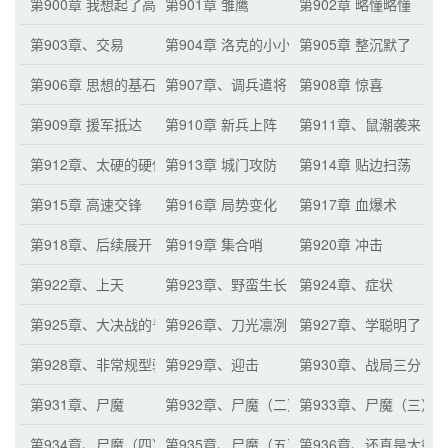
第900章 我想起了高兴的事情
第901章 雏鹰
第902章 略懂略懂
第903章、交易
第904章 洛克的小小冲击
第905章 整沉默了
第906章 思想的基石
第907章、调兵遣将
第908章 惊喜
第909章 援军抵达
第910章 新兵上阵
第911章、鼠潮袭来
第912章、太硬的硬仗
第913章 城门攻防
第914章 贴边扫荡
第915章 高速交锋
第916章 局势变化
第917章 血爆术
第918章、后续展开
第919章 集合哨
第920章 冲击
第922章、上天
第923章、野蛮生长
第924章、症状
第925章、大决战的号角
第926章、刀光凛冽
第927章、学聪明了
第928章、非常规型骑兵
第929章、迎击
第930章、战局三分
第931章、尸魔
第932章、尸魔（二）
第933章、尸魔（三）
第934章、尸魔（四）
第935章、尸魔（五）
第936章、还真是大祭