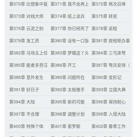
第370章 比想象中复杂（月票累积三百张的加
第371章 我不会再上当了
第372章 再次召唤
第373章 对线大师
第374章 纸上谈兵
第375章 转变
第376章 云泥之别
第377章 你已经死了
第378章 返程
第379章 发工资
第380章 没有一口饭是能白吃的！
第381章 按规矩办事
第382章 马场主上任
第383章 梦蝶这丫头
第384章 三弓床弩
第385章 能者多劳汪老师
第386章 开工
第387章 弩兵安排（
第388章 意外发生
第389章 问题所在
第390章 变形记
第391章 好日子
第392章 太极推手
第393章 立国大典
第394章 大陆
第395章 新的可能
第396章 保持耐心
第397章 不合理
第398章 调整计划
第399章 入侵大陆
第400章 特殊个体
第401章 索罗斯
第402章 春季工作