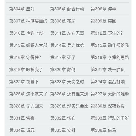
第304章 应对
第305章 配合行动
第306章 淬毒
第307章 种族层面的差距
第308章 布局
第309章 突围
第310章 也许 也许
第311章 左右无事
第312章 野生的？
第313章 蜥蜴人大部队
第314章 兵力优势
第315章 动作都给我快
第316章 守得住？
第317章 死了
第318章 李策的思路
第319章 眼神变了
第320章 颠倒
第321章 决一胜负
第322章 夜幕下
第323章 天亮之时
第324章 混战打响
第325章 这不就来了吗？（月票累积六百张的
第326章 还有谁来送死？！
第327章 无解的难题
第328章 无力回天
第329章 现实只会比这更糟
第330章 深夜救援
第331章 雪夜
第332章 伤亡
第333章 行动的千岁
第334章 请罪
第335章 安排
第336章 借马