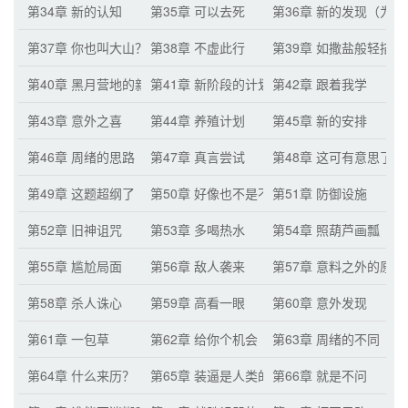
第34章 新的认知
第35章 可以去死
第36章 新的发现（为
第37章 你也叫大山？
第38章 不虚此行
第39章 如撒盐般轻描
第40章 黑月营地的新一天
第41章 新阶段的计划
第42章 跟着我学
第43章 意外之喜
第44章 养殖计划
第45章 新的安排
第46章 周绪的思路
第47章 真言尝试
第48章 这可有意思了
第49章 这题超纲了
第50章 好像也不是不行
第51章 防御设施
第52章 旧神诅咒
第53章 多喝热水
第54章 照葫芦画瓢（
第55章 尴尬局面
第56章 敌人袭来
第57章 意料之外的原始
第58章 杀人诛心
第59章 高看一眼
第60章 意外发现
第61章 一包草
第62章 给你个机会
第63章 周绪的不同
第64章 什么来历？
第65章 装逼是人类的天性
第66章 就是不问