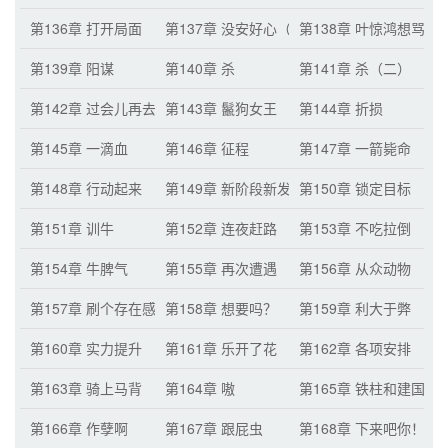
第136章 打开局面
第137章 没安好心（六百月票的
第138章 叶惊鸿想骂娘
第139章 阳谋
第140章 杀
第141章 杀（二）
第142章 过会儿再去
第143章 鬣狗女王
第144章 折损
第145章 一滴血
第146章 征程
第147章 一箭毙命
第148章 行动起来
第149章 新阶段新发现
第150章 锁定目标
第151章 训牛
第152章 连夜赶路
第153章 不吃拉倒
第154章 牛脾气
第155章 再次遭遇
第156章 从众动物
第157章 刷个存在感
第158章 想要吗？
第159章 利大于弊
第160章 实力提升
第161章 乐开了花
第162章 各项安排
第163章 骑上马背
第164章 嗷
第165章 铁柱和建国
第166章 作孽啊
第167章 跟屁虫
第168章 下来吧你！