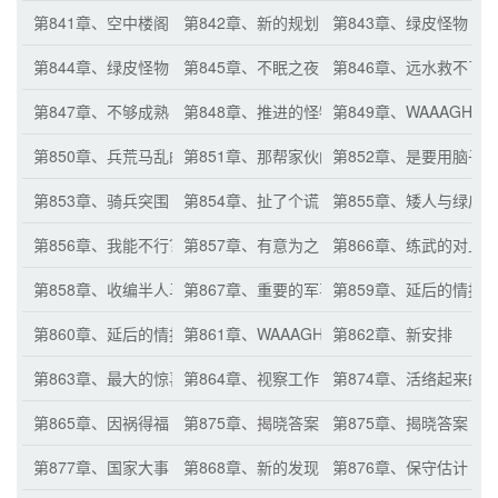
第841章、空中楼阁
第842章、新的规划
第843章、绿皮怪物
第844章、绿皮怪物（二）
第845章、不眠之夜
第846章、远水救不了
第847章、不够成熟
第848章、推进的怪物
第849章、WAAAGH！
第850章、兵荒马乱的城门
第851章、那帮家伙的脑子铁定有问题！！
第852章、是要用脑子
第853章、骑兵突围
第854章、扯了个谎
第855章、矮人与绿皮
第856章、我能不行？！
第857章、有意为之
第866章、练武的对上
第858章、收编半人马
第867章、重要的军事资源
第859章、延后的情报
第860章、延后的情报（二）
第861章、WAAAGH！！！力场
第862章、新安排
第863章、最大的惊喜
第864章、视察工作
第874章、活络起来的
第865章、因祸得福
第875章、揭晓答案
第875章、揭晓答案
第877章、国家大事
第868章、新的发现
第876章、保守估计