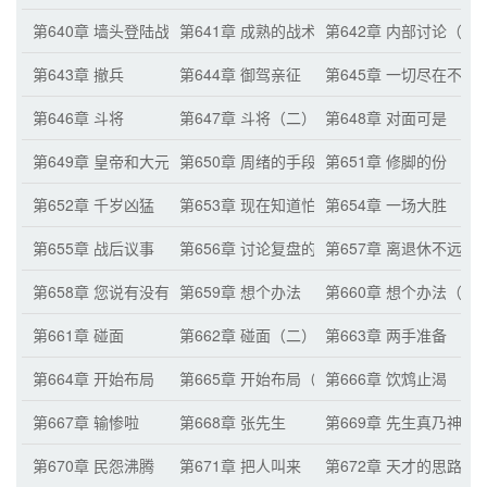
第640章 墙头登陆战
第641章 成熟的战术
第642章 内部讨论（
第643章 撤兵
第644章 御驾亲征
第645章 一切尽在不言
第646章 斗将
第647章 斗将（二）
第648章 对面可是
第649章 皇帝和大元帅
第650章 周绪的手段
第651章 修脚的份
第652章 千岁凶猛
第653章 现在知道怕了吧？
第654章 一场大胜
第655章 战后议事
第656章 讨论复盘的重要性
第657章 离退休不远的
第658章 您说有没有可能
第659章 想个办法
第660章 想个办法（二
第661章 碰面
第662章 碰面（二）
第663章 两手准备
第664章 开始布局
第665章 开始布局（二）
第666章 饮鸩止渴
第667章 输惨啦
第668章 张先生
第669章 先生真乃神人
第670章 民怨沸腾
第671章 把人叫来
第672章 天才的思路