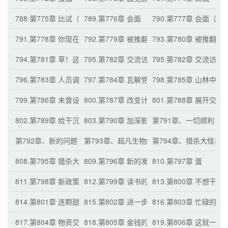
788.第775章 比试（二）
789.第776章 会面
790.第777章 会面（二
791.第778章 你现在明白了吗？
792.第779章 被推翻的理论
793.第780章 被推翻
794.第781章 草！这系统能卸载吗？！
795.第782章 交流访问
795.第782章 交流访问
796.第783章 人员调动
797.第784章 瓦解党派
798.第785章 山林中
799.第786章 未曾设想的事情
800.第787章 改变计划
801.第788章 展开交流
802.第789章 给干沉默了
803.第790章 加深影响
第791章、一切顺利
第792章、新的问题
第793章、超凡生物的计较
第794章、猎杀大怪鸟
808.第795章 猎杀大怪鸟（二）
809.第796章 新的发现
810.第797章 蛋
811.第798章 新政策
812.第799章 读书的好处
813.第800章 不想干
814.第801章 连颗甜枣都不带给的
815.第802章 进一步的合作
816.第803章 忙碌的春
817.第804章 物资交易
818.第805章 金钱的光辉与魅力
819.第806章 这就一