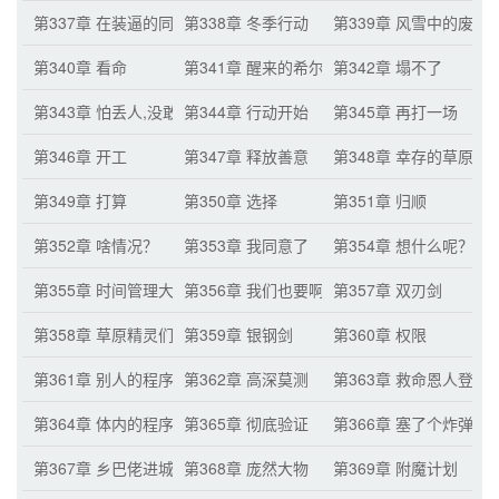
第337章 在装逼的同时,把事情给办了！
第338章 冬季行动
第339章 风雪中的废墟
第340章 看命
第341章 醒来的希尔克
第342章 塌不了
第343章 怕丢人,没敢问
第344章 行动开始
第345章 再打一场
第346章 开工
第347章 释放善意
第348章 幸存的草原精
第349章 打算
第350章 选择
第351章 归顺
第352章 啥情况？
第353章 我同意了
第354章 想什么呢？
第355章 时间管理大师
第356章 我们也要啊？
第357章 双刃剑
第358章 草原精灵们的工作安排
第359章 银钢剑
第360章 权限
第361章 别人的程序
第362章 高深莫测
第363章 救命恩人登场
第364章 体内的程序
第365章 彻底验证
第366章 塞了个炸弹
第367章 乡巴佬进城了
第368章 庞然大物
第369章 附魔计划