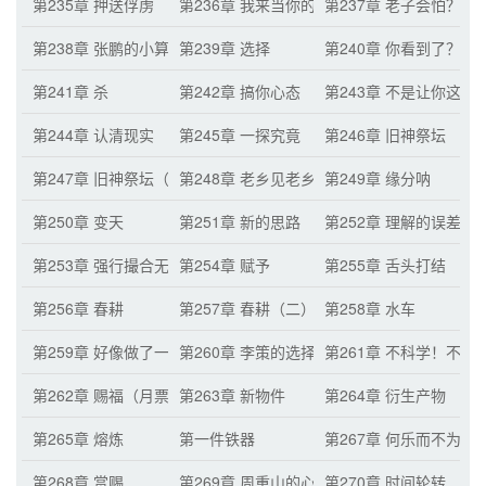
第235章 押送俘虏
第236章 我来当你的对手！
第237章 老子会怕？！
第238章 张鹏的小算盘
第239章 选择
第240章 你看到了？
第241章 杀
第242章 搞你心态
第243章 不是让你这么
第244章 认清现实
第245章 一探究竟
第246章 旧神祭坛
第247章 旧神祭坛（二）（月票累积三百张的
第248章 老乡见老乡,两眼泪汪汪
第249章 缘分呐
第250章 变天
第251章 新的思路
第252章 理解的误差
第253章 强行撮合无果
第254章 赋予
第255章 舌头打结
第256章 春耕
第257章 春耕（二）
第258章 水车
第259章 好像做了一场梦,醒来还是不敢动
第260章 李策的选择
第261章 不科学！不合
第262章 赐福（月票累积六百章的
第263章 新物件
第264章 衍生产物
第265章 熔炼
第一件铁器
第267章 何乐而不为
第268章 赏赐
第269章 周重山的心结
第270章 时间轮转