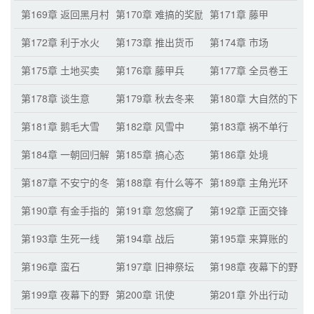
第169章 返回黑月村
第170章 难搞的奖励
第171章 藤甲
第172章 利于水火
第173章 推出货币
第174章 市场
第175章 土地买卖
第176章 藤甲兵
第177章 全员卷王
第178章 谈生意
第179章 秋去冬来
第180章 大自然的下马
第181章 鹅毛大雪
第182章 风雪中
第183章 祸不单行
第184章 一朝回归解放前？
第185章 搞心态
第186章 处境
第187章 不安宁的冬天
第188章 有什么等不起？
第189章 主角光环
第190章 有金手指的才是主角！（月票三百张
第191章 忽悠瘸了
第192章 正面交锋
第193章 生死一线
第194章 战后
第195章 来算账的
第196章 蛮石
第197章 旧神祭坛
第198章 夜幕下的野兽
第199章 夜幕下的野兽（二）
第200章 讯使
第201章 外出行动