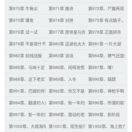
第970章 牛角尖
第971章 推进
第972章、尸魔再现
第973章 爆发
第974章 对拼
第975章 有点脑子，但
第976章 试一试
第977章 愿帝皇与你同在
第978章 正面拼杀
第979章 不是塔什不努力
第980章 这湖也太大了
第981章 一片大湖
第982章 前线战报
第983章 谈话
第984章、脾气还是这
第985章、马味十足
第986章、闲得发慌
第987章、嚯！
第988章、这下老实了
第989章、入冬
第990章、蹊跷
第991章、巴姆的传话
第992章、你又不是人
第993章、神枪手啊
第994章、翻滚的人口基数
第995章、新一年的规划
第996章、所谓的联军
第997章、新一年的安排
第998章、激动的老族长
第999章、新阶段
第1000章、大周海军
第1001章、陌生船只
第1002章、海上势力