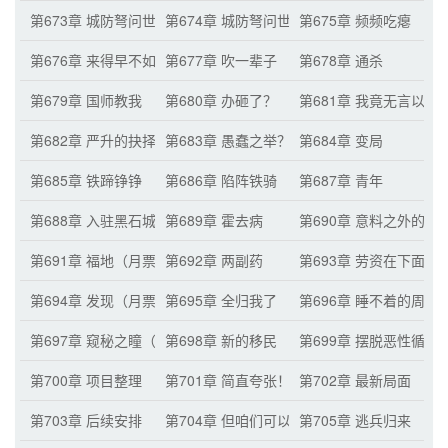
第673章 城防弩问世
第674章 城防弩问世（二）
第675章 频频吃瘪
第676章 来得早不如来得巧
第677章 吹一辈子
第678章 通杀
第679章 国师教我
第680章 办砸了？
第681章 我竟无言以对
第682章 严升的抉择
第683章 愚蠢之举？
第684章 变局
第685章 铁蹄铮铮
第686章 陷阵铁骑
第687章 青年
第688章 入驻黑石城
第689章 霍去病
第690章 意料之外的关
第691章 福地（月票累积三百张的送上）
第692章 两副药
第693章 劳资在下面等
第694章 发现（月票累积六百张的送上）
第695章 全归我了
第696章 睡不着的周绪
第697章 窥秘之瞳（之前月票累积九百张的加
第698章 新的移民
第699章 摆脱恶性循环
第700章 项目整理
第701章 简直夸张！
第702章 最新局面
第703章 后续安排
第704章 但咱们可以
第705章 逃兵归来