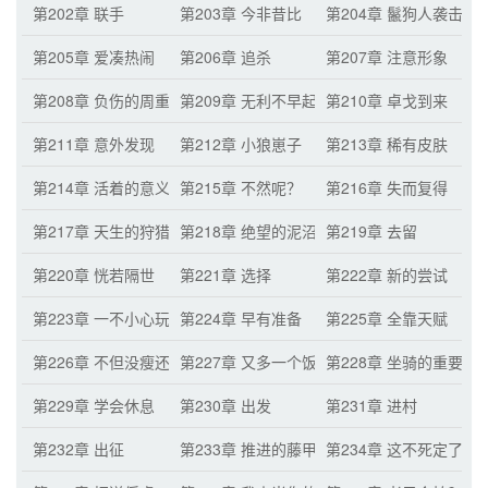
第202章 联手
第203章 今非昔比
第204章 鬣狗人袭击
第205章 爱凑热闹
第206章 追杀
第207章 注意形象
第208章 负伤的周重山
第209章 无利不早起
第210章 卓戈到来
第211章 意外发现
第212章 小狼崽子
第213章 稀有皮肤
第214章 活着的意义
第215章 不然呢？
第216章 失而复得
第217章 天生的狩猎者
第218章 绝望的泥沼
第219章 去留
第220章 恍若隔世
第221章 选择
第222章 新的尝试
第223章 一不小心玩脱了
第224章 早有准备
第225章 全靠天赋
第226章 不但没瘦还胖了
第227章 又多一个饭桶
第228章 坐骑的重要性
第229章 学会休息
第230章 出发
第231章 进村
第232章 出征
第233章 推进的藤甲兵
第234章 这不死定了吗