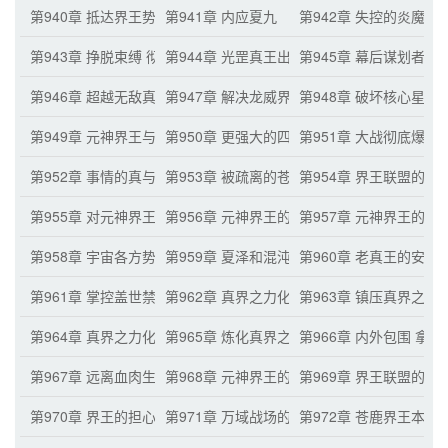
第940章 抵达界王势力
第941章 内应夏九
第942章 失控的炎魔真
第943章 挣脱束缚 彻底疯狂
第944章 光罡真王出手
第945章 幕后谋划者夏
第946章 超越无敌真王的境界战力
第947章 解决龙威界王真界之力 夺走宝库
第948章 破坏核心星域
第949章 元神界王与古量圣地联手
第950章 更强大的四象镇乾坤
第951章 大战彻底爆发
第952章 事情的真与假
第953章 被疏离的苍鹿界王 新的宇宙消息
第954章 界王联盟的成
第955章 对元神界王出手的计划方案
第956章 元神界王的怒意
第957章 元神界王的恐
第958章 宇宙各方势力的想法
第959章 夏泽和混沌海分身的疯狂掠夺
第960章 老真王的安排
第961章 掌控盖世禁制 元神星海外的突袭
第962章 真界之力化身出击
第963章 镇压真界之力
第964章 真界之力化身的震惊
第965章 炼化真界之力化身 血河宫主的计划
第966章 内外包围 拿
第967章 远离血肉生命一族 前往宇宙遥远之地
第968章 元神界王的成功逃离
第969章 界王联盟的混
第970章 界王的担心
第971章 万域战场的巨变 鸿宇界王的出击
第972章 苍鹿界王本体