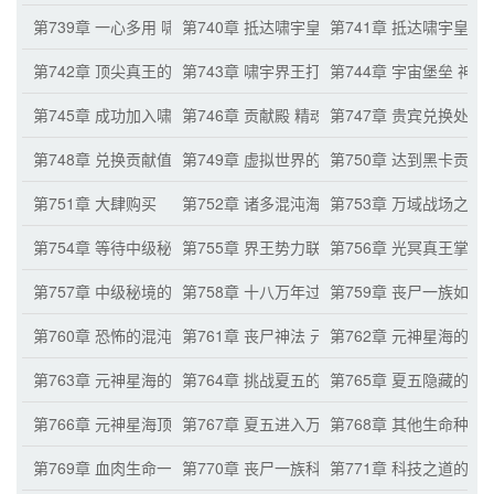
第739章 一心多用 啸宇界王
第740章 抵达啸宇皇朝 混沌海分身夏一
第741章 抵达啸宇皇朝
第742章 顶尖真王的影响力 七毒真王
第743章 啸宇界王打造的石门
第744章 宇宙堡垒 神
第745章 成功加入啸宇皇朝
第746章 贡献殿 精魂族
第747章 贵宾兑换处 
第748章 兑换贡献值 一纹金卡
第749章 虚拟世界的重要性 疯狂兑换
第750章 达到黑卡贡献
第751章 大肆购买
第752章 诸多混沌海分身抵达界王势力
第753章 万域战场之中
第754章 等待中级秘境 光冥真王
第755章 界王势力联合 恐怖数量的顶尖真王
第756章 光冥真王掌
第757章 中级秘境的重要性
第758章 十八万年过去 占据万域战场一半的
第759章 丧尸一族如今
第760章 恐怖的混沌海形态 通用修炼之法
第761章 丧尸神法 元神界王
第762章 元神星海的加
第763章 元神星海的战斗氛围
第764章 挑战夏五的条件 元神星海的修炼之
第765章 夏五隐藏的实
第766章 元神星海顶尖真王的轮流值守
第767章 夏五进入万域战场 元神星海的情报
第768章 其他生命种族
第769章 血肉生命一族的恐怖实力 界王与域尊的平等关系
第770章 丧尸一族科技道路的进步
第771章 科技之道的一