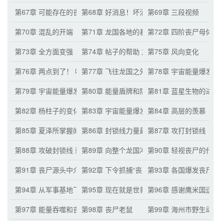
第67章 可能存在的丧尸之王
第68章 好消息！坏消息！
第69章 三段视频
第70章 混乱的开端
第71章 龙国各地的暴乱
第72章 四阶丧尸母体
第73章 全方面变强
第74章 帖子的帮助 加速精准感染
第75章 风向变化
第76章 两点到了！ 啥也没有？？？
第77章 飞往龙国之外的丧尸飞机
第78章 宇宙能量爆发了
第79章 宇宙能量爆发下丧尸的变化
第80章 能量盾牌和隐身
第81章 蓝星生物的进化
第82章 杨柱子的变化
第83章 宇宙能量爆发下的人类
第84章 高层的羡慕
第85章 夏泽所掌握的丧尸力量
第86章 封锁线力量最空虚的时候
第87章 攻打封锁线
第88章 攻破封锁线 获得海量热武器
第89章 向整个龙国冲去的丧尸
第90章 轻视丧尸的代价
第91章 丧尸源头中介小李？
第92章 下令抓捕“丧尸源头”
第93章 各国爆发丧尸危
第94章 从军事基地飞往蓝星的丧尸飞机
第95章 现在就是世界末日
第96章 感谢鹰米国送
第97章 能量吞噬和丧尸同化的具体
第98章 丧尸老鼠
第99章 海州市野生动物