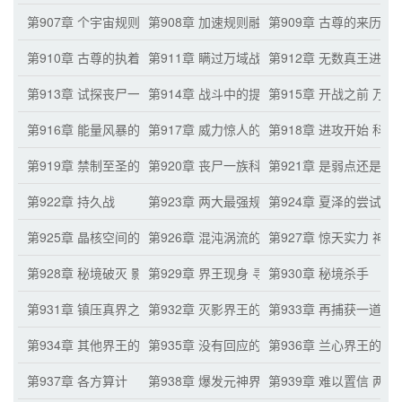
第907章 个宇宙规则
第908章 加速规则融合
第909章 古尊的来历
第910章 古尊的执着
第911章 瞒过万域战场的办法
第912章 无数真王进入
第913章 试探丧尸一族的实力
第914章 战斗中的提升
第915章 开战之前 万
第916章 能量风暴的出现
第917章 威力惊人的能量风暴 包围九座甲级
第918章 进攻开始 科
第919章 禁制至圣的天景域尊
第920章 丧尸一族科技之路的强大与潜力
第921章 是弱点还是
第922章 持久战
第923章 两大最强规则之源的变化
第924章 夏泽的尝试
第925章 晶核空间的大变化
第926章 混沌涡流的原理 夏泽出手
第927章 惊天实力 神
第928章 秘境破灭 影响巨大
第929章 界王现身 寻找夏泽
第930章 秘境杀手
第931章 镇压真界之力
第932章 灭影界王的出手？
第933章 再捕获一道真
第934章 其他界王的疑问 告知信息
第935章 没有回应的灭影界王 巧合
第936章 兰心界王的疑
第937章 各方算计
第938章 爆发元神界王真界之力 进入万域战
第939章 难以置信 两