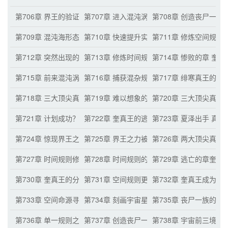
第706章 界王的验证 宝地变废地
第707章 进入混沌涡流 吸收混杂规则能量
第708章 创造丧尸一
第709章 混沌海形态
第710章 快速提升实力 三大真王
第711章 修炼空间规则
第712章 突然出现的时间规则修炼者
第713章 修炼时间规则的顶级真王 前来的目的
第714章 惨败的章 奎真
第715章 前来混沌涡流的原因
第716章 捕获混杂规则能量 异样的暴乱
第717章 绯寒真王的贪
第718章 三大顶尖真王的贪婪之心
第719章 难以想象的宇宙规则能量数量
第720章 三大顶尖真王
第721章 计划成功？失败！
第722章 奎真王的逃跑
第723章 夏泽出手 真
第724章 惊现界王之力
第725章 界王之力被磨灭
第726章 两大顶尖真王
第727章 时间规则修炼者玄始真王的信息
第728章 时间规则的必要
第729章 逃亡的章奎真
第730章 奎真王的分析
第731章 空间规则更强的同境生灵
第732章 奎真王成为丧
第733章 空间命源寻找玄始真王
第734章 刻画宇宙星图
第735章 丧尸一族的优
第736章 单一规则之源的混沌海分身
第737章 创造丧尸一族通用修炼之法
第738章 宇宙前三境