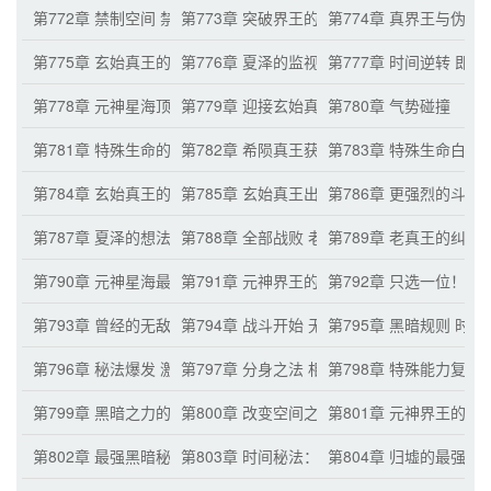
第772章 禁制空间 禁制之道的巨大提升
第773章 突破界王的秘辛
第774章 真界王与伪界
第775章 玄始真王的界王之路
第776章 夏泽的监视 玄始真王的实力
第777章 时间逆转 即
第778章 元神星海顶尖真王的期待与兴奋
第779章 迎接玄始真王
第780章 气势碰撞
第781章 特殊生命的顶尖真王奴隶 苍云真王
第782章 希陨真王获胜 公平战斗
第783章 特殊生命白翼
第784章 玄始真王的不败传闻
第785章 玄始真王出手 恐怖的实力
第786章 更强烈的斗志
第787章 夏泽的想法 夏五的实力
第788章 全部战败 老真王的好友
第789章 老真王的纠结
第790章 元神星海最强五大顶尖真王
第791章 元神界王的命令
第792章 只选一位！ 
第793章 曾经的无敌顶尖真王 夏泽的观察
第794章 战斗开始 无敌者之间的战斗
第795章 黑暗规则 时斩
第796章 秘法爆发 激烈对战
第797章 分身之法 相同的战法
第798章 特殊能力复制
第799章 黑暗之力的特殊能力 夏泽的危机感
第800章 改变空间之力 元神界王的关注
第801章 元神界王的想
第802章 最强黑暗秘法 归墟
第803章 时间秘法：时间静止
第804章 归墟的最强爆