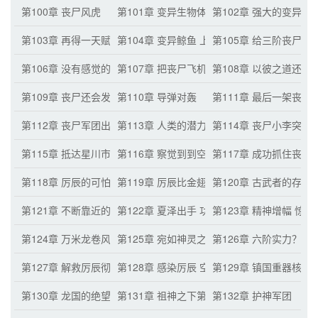
第100章 丧尸风虎
第101章 变异生物体内的上古凶兽血脉之力
第102章 强大的变异飞
第103章 再得一天赋 空间掌控
第104章 变异鲸鱼 上万能量点
第105章 给三阶丧尸的
第106章 没有感觉的肥宅快乐水
第107章 把丧尸飞机打下来
第108章 以彼之道还施
第109章 丧尸还会发射导弹？
第110章 导弹对轰
第111章 最后一架丧尸
第112章 丧尸军团出动
第113章 人类的潜力
第114章 丧尸小李突破
第115章 抵达星川市的异能者
第116章 察觉到到空间波动
第117章 成功抓住丧尸
第118章 厉辰的可怕之处
第119章 厉辰比金翅雕更强的空间异能
第120章 古武者的存在
第121章 不断靠近的夏泽
第122章 夏泽出手 功亏一篑
第123章 精神增幅 惊
第124章 万米龙卷风
第125章 宛如神灵之姿
第126章 六阶实力？
第127章 解救厉辰彻底失败
第128章 感染厉辰 空间掌控天赋提升
第129章 镇国重器核武
第130章 龙国的绝望
第131章 祖神之下第一丧尸 精英丧尸小队
第132章 护神军团