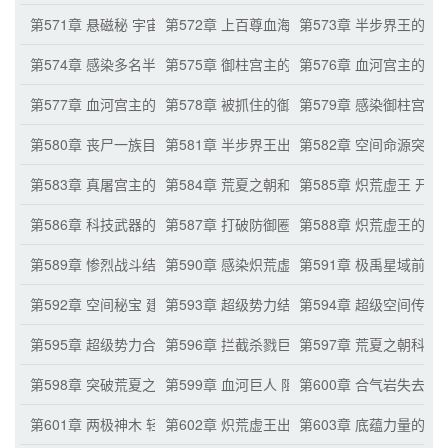
第571章 悬磁秘 宇宙剧毒的算计
第572章 上百尊血海分身 半步界王的绝望
第573章 半步界王的投
第574章 感染多名半步界王
第575章 御柱宫主的想法
第576章 血河宫主的人
第577章 血河宫主的偷袭
第578章 被抓住的御柱宫主
第579章 感染御柱宫主
第580章 丧尸一族目前的十大半步界王
第581章 半步界王出手感染
第582章 空间命源突
第583章 真屠宫主的？？？
第584章 荒夏之朝和栖云盟
第585章 炽荒虚王 开战
第586章 科技武器的威力 半步界王的消失
第587章 打破防御圈 开启荒夏之朝丧尸狂潮
第588章 炽荒虚王的信
第589章 惨烈战斗结果 炽荒虚王的绝望
第590章 感染炽荒虚王 布置乾坤盘
第591章 极禹星域前所
第592章 空间秘宝 建立空间联系
第593章 超级势力结盟 成功建立空间联系
第594章 超级空间传
第595章 超级势力合气岩的底蕴 蕴含杀戮之气的漆黑斧头
第596章 拦截杀戮巨斧
第597章 荒夏之朝科
第598章 突破荒夏之朝防御罩 血河宫主出现
第599章 血河巨人 阻拦杀戮巨斧逃离
第600章 合气岩失去杀
第601章 两极神木 轻松突破防御圈
第602章 炽荒虚王出现 逼停两极神木
第603章 底蕴力量的