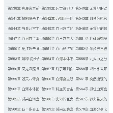
第538章 真屠宫主前来
第539章 死亡镰刀 无冥地的怒火
第540章 无冥地的动静
第541章 禁制厮杀 血河宫主回来
第542章 万御归一的真正强大之处
第543章 封禁凶骁宫主
第544章 与血河宫主之间的激战
第545章 血河宫主的猜测
第546章 无冥地的最
第547章 血河宫主本体 特殊生命
第550章 血王宫三大优势
第551章 打破防御罩 
第550章 硬扛攻击 重伤
第551章 血山煞 空洞的出现
第552章 半步界王被困
第553章 解释 初步合作
第554章 血河本体不灭，血之分身不死
第555章 九大血之分身
第556章 回光返照 重伤夏泽
第557章 终于等到你了！
第558章 堪比宇宙顶
第559章 毁灭八臂身躯
第560章 血河宫主所受到的最严重伤势
第561章 突然出现的
第562章 血河本体彻底被毁 无数血滴保命之法
第563章 将血河宫主感染的办法
第564章 抓住血河宫主
第565章 感染血河宫主 获取天赋
第566章 实力的巨大提升
第567章 界力带来的增
第568章 各半步界王的想法
第569章 感染凶骁宫主 半步界王们的震惊
第570章 血海分身 动手