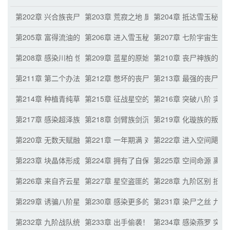
第202章 兴合族丧尸 运输舰离开
第203章 荒寂之地 属于夏泽的这片星空
第204章 抵达雪玉秘境
第205章 富得流油的高级文明种族
第206章 进入雪玉秘境 化璇族川柏
第207章 七阶宇宙生灵
第208章 感染川柏 惊人效率：三十分钟一点八阶能量点
第209章 蓝星的原始神族
第210章 丧尸神族的
第211章 第二个办法 抄答案做题目
第212章 憋坏的丧尸神族 出发征战星球
第213章 最强的丧尸神
第214章 种植青纯草 星核的重要性
第215章 征战星空的规划 自身实力的重要
第216章 突破八阶 实
第217章 感染超泽族 两条命令
第218章 剑臂族剑沉 丧尸同化的提升跨族感
第219章 化璇族的叛徒
第220章 无数天赋融合同化天赋之中 真正的八阶境界极致
第221章 一年期满 对抗雪玉秘境的排斥力
第222章 进入空间飓风
第223章 块晶体形成的多面菱体
第224章 拥有了自保之力 虚君之下皆蝼蚁
第225章 空间命源 离
第226章 来自齐云星的星空盗匪
第227章 星空盗匪的来源
第228章 九阶区别 抵
第229章 诱骗八阶星空盗匪前来
第230章 感染更多的星空盗匪
第231章 染尸之丝 九
第232章 九阶战队统领燕罗
第233章 出手偷袭！
第234章 感染燕罗 突