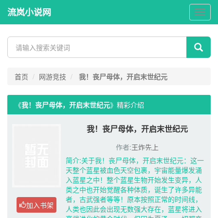
流岚小说网
流
岚
小
说
网
首页
网游竞技
我！丧尸母体，开启末世纪元
《
我！丧尸母体，开启末世纪元
》精彩介绍 
我！丧尸母体，开启末世纪元
作者:
王炸先上
简介:关于我！丧尸母体，开启末世纪元：这一
天整个蓝星被血色天空包裹，宇宙能量爆发涌
入蓝星之中！整个蓝星生物开始发生变异，人
类之中也开始觉醒各种体质，诞生了许多异能
者，古武强者等等！原本按照正常的时间线，
加入书架
人类也因此会出现无数强大存在，蓝星将进入