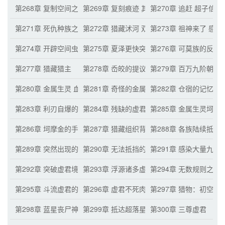
第268章 复制空间之力的运转 产生抗性
第269章 复刻痕迹 其他宇宙生灵的气息
第270章 追赶 超子信
第271章 死仇种族之间的融洽
第272章 猎藏沭河 双方交手
第273章 祖神来了 感
第274章 开辟空间虫洞的能力
第275章 夏泽更快突破虚君的计划
第276章 可莫族的反应
第277章 猎藏猎主
第278章 岙皎的提议 高级文明种族的异样
第279章 百万九阶朝
第280章 金属生灵 血肉生灵之外的其他生灵
第281章 奇怪的金属生灵 血肉与金属的结合
第282章 仓宿的记忆碎
第283章 利刃自爆的停止
第284章 残缺的虚君威压
第285章 金属生灵坷摩
第286章 坷摩金的手段
第287章 猎藏组织背后的初空虚君 猎物！
第288章 各族陆续抵达
第289章 突然出现的强大生灵
第290章 无法抵挡的巨大手掌 解决车号族
第291章 感染大量九阶
第292章 突破虚君境！
第293章 浮源诸多虚君的想法
第294章 无数规则之源
第295章 斗流虚君的恐惧 感染失败
第296章 虚君不死肉身不朽
第297章 猎物：初空虚
第298章 蓝星丧尸神族的努力
第299章 抵达超落星流
第300章 三尊虚君