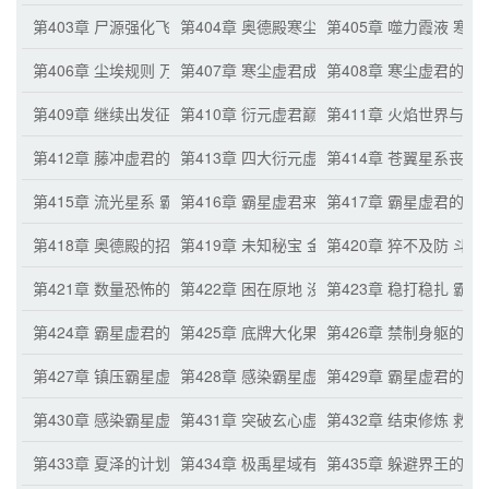
第403章 尸源强化飞鸣虚君
第404章 奥德殿寒尘虚君到来
第405章 噬力霞液 寒
第406章 尘埃规则 万尘巨人
第407章 寒尘虚君成为丧尸一族
第408章 寒尘虚君的
第409章 继续出发征战的丧尸军团
第410章 衍元虚君巅峰赤火虚君
第411章 火焰世界与斗
第412章 藤冲虚君的无尽藤蔓
第413章 四大衍元虚君围攻赤火虚君
第414章 苍翼星系丧尸
第415章 流光星系 霸星虚君
第416章 霸星虚君来了
第417章 霸星虚君的举
第418章 奥德殿的招揽
第419章 未知秘宝 金色大网
第420章 猝不及防 斗
第421章 数量恐怖的巨大手掌
第422章 困在原地 没死的斗流虚君
第423章 稳打稳扎 霸
第424章 霸星虚君的真正实力
第425章 底牌大化果
第426章 禁制身躯的强
第427章 镇压霸星虚君
第428章 感染霸星虚君前的谨慎
第429章 霸星虚君的精
第430章 感染霸星虚君 一点界王能量点
第431章 突破玄心虚君
第432章 结束修炼 救
第433章 夏泽的计划
第434章 极禹星域有没有界王？
第435章 躲避界王的方