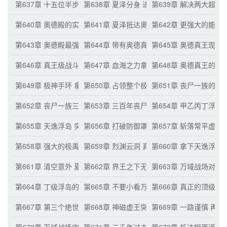
第637章 十五位半步界王出击奥德殿 分身规则之源突破
第638章 夏泽分身 进攻两大超级势力
第639章 解决两大超级
第640章 奥德殿的实力
第641章 夏泽抵达奥德殿
第642章 更强大的能量
第643章 奥德殿最强底牌成功开启
第644章 带有奥德真王画像的卡牌
第645章 奥德真王现身
第646章 真王级战斗
第647章 血海之力拿下奥德真王
第648章 奥德真王的求
第649章 极神手环 拿下奥德殿
第650章 占领整个极禹星域
第651章 丧尸一族的发
第652章 丧尸一族三大宇宙道路
第653章 三百年丧尸一族的大变化
第654章 甲乙丙丁浮岛
第655章 天逸浮岛 突然出现的极禹星域半步界王
第656章 打破防御罩 轰击天逸浮岛
第657章 斩落常平虚王
第658章 强大的极禹星域 集合在一起
第659章 烈渊云洞 真王级的血河宫主
第660章 拿下天逸浮岛
第661章 清空意外 夏泽降临
第662章 界王之下无敌 不着急突破界王的夏
第663章 万域战场对夏
第664章 丁级浮岛的阻碍
第665章 不要小看万域战场 禁制之道的星域
第666章 真正的顶级天
第667章 第三个绝世禁制
第668章 神磁虚王突破真王级
第669章 一路谨慎 再