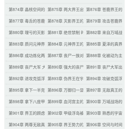
第874章 晶核空间的变化 玄始真王的惊喜
第875章 两大界王出手
第876章 苍鹿界王的想
第877章 毒舌的苍鹿界王
第878章 灭影界王的哑口无言 查看章奎真王
第879章 攻击苍鹿界王
第880章 理亏的灭影界王
第881章 绝世禁制 时空封禁
第882章 来自万域战
第883章 质问元神界王 交代？
第884章 元神界王的疑惑 苍鹿界王的决定
第885章 夏泽的真界之
第886章 成功炼化两大真界之力
第887章 丧尸一族对宇宙万族的威胁
第888章 化被动为主动
第889章 丧尸大军 大战前的准备
第890章 强大的丧尸军团
第891章 丧尸大军出击
第892章 进攻克弧浮岛
第893章 伪界王在宇宙的处境
第894章 攻破克弧浮岛
第895章 拿下一半克弧浮岛
第896章 万御归一显威 攻破战斗堡垒
第897章 无敌真王的恐
第898章 拿下八座甲级浮岛 玄始真王的提议
第899章 血河宫主的同意
第900章 万域战场的消
第901章 界王的顾虑 苍鹿界王的计划
第902章 甲级浮岛被夺走的消息
第903章 熟悉的宇宙生
第904章 两尊无敌真王的现身 怀疑苍鹿界王
第905章 界王势力的结盟
第906章 空间与时间的