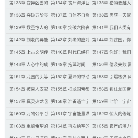
第133章 变异凶兽的可怕优势 时代的真正主角
第134章 丧尸海洋巨兽 更高的效率
第135章 猎物要越大越
第136章 突破五阶丧尸母体 实力爆炸性变强
第137章 自信不自负 各个天赋再次提升
第138章 再获一天赋 
第139章 数量惊人的丧尸海族凶兽
第140章 突破六阶丧尸母体 空间之门
第141章 我们人类有希
第142章 刘老的异能天赋超维归一
第143章 刘老的应对之策 浑空丝草
第144章 刘建国，你
第145章 上古文明传承之宝 生物战舰
第146章 时代已经在变更了 夏泽到来
第147章 你好！我们可
第148章 人心中的成见是一座大山
第149章 拖延时间
第150章 偷袭失败 夏
第151章 龙国的头等大事 无数核武器
第152章 夏泽的举动 帝都民众
第153章 引爆核弹 风
第154章 被巨人支配的恐惧 通天大柱
第155章 把龙国帝都挖出来
第156章 锁住龙国帝都
第157章 真灵火龙 烈火焚龙国帝都
第158章 准备逃亡宇宙的人类
第159章 七阶＝宇宙级
第160章 万物公平 贪心的夏泽
第161章 宇宙能量洪流
第162章 惊人的修炼速
第163章 重燃希望的幸存者！
第164章 再次绝望的人类 神族？
第165章 丧尸的潜力 