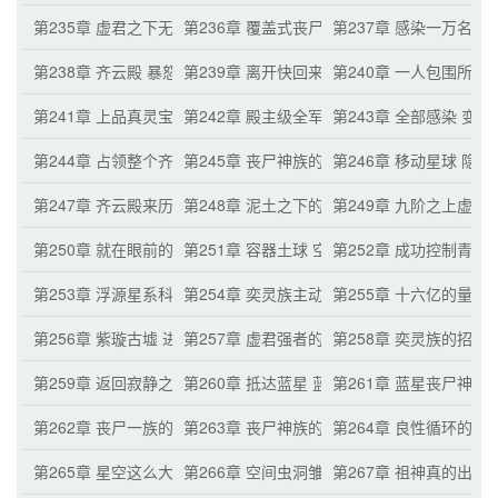
第235章 虚君之下无敌 尸源强化的逆天
第236章 覆盖式丧尸同化 齐云星武器防御中
第237章 感染一万名
第238章 齐云殿 暴怒的赫章
第239章 离开快回来更快的赫章
第240章 一人包围所有
第241章 上品真灵宝器 想要逃走的赫章
第242章 殿主级全军覆没 高级文明种族的探
第243章 全部感染 变
第244章 占领整个齐云星
第245章 丧尸神族的特性
第246章 移动星球 隐
第247章 齐云殿来历 奇怪泥土
第248章 泥土之下的源头
第249章 九阶之上虚
第250章 就在眼前的泥土
第251章 容器土球 空间之柱
第252章 成功控制青铜
第253章 浮源星系科技第一的奕灵族
第254章 奕灵族主动找上门
第255章 十六亿的量能
第256章 紫璇古墟 进入条件
第257章 虚君强者的手段
第258章 奕灵族的招揽
第259章 返回寂静之地
第260章 抵达蓝星 蓝星的变化
第261章 蓝星丧尸神
第262章 丧尸一族的疆域 神启社带来的惊喜
第263章 丧尸神族的科技水平 布置尸源强化
第264章 良性循环的提
第265章 星空这么大，李备果想出去走走
第266章 空间虫洞雏形 祖神保佑
第267章 祖神真的出现