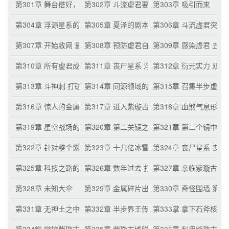
第301章 舞台搭好，演员就位
第302章 斗流虚君要突破？
第303章 吸引而来
第304章 浮源星系的动荡 丧尸一族的獠牙
第305章 夏泽的剧本陷阱开始
第306章 斗流虚君突破
第307章 开始收网 夏泽出现
第308章 预防虚君自杀
第309章 感染虚君 五
第310章 所有虚君成为丧尸 奕灵族的虚君武器
第311章 丧尸星系 浮源星系第一尊衍元虚君
第312章 衍元实力 双
第313章 斗神刺 打破石门禁制
第314章 同源领域的厉害 打开石门
第315章 召集半步虚君
第316章 惊人的金属碎片
第317章 进入紫璇古墟
第318章 血煞气息形成
第319章 星空战场的终点 赤霄天传承
第320章 第二关镜之界 镜中空间
第321章 第二个镜中空
第322章 针对整个紫璇古墟的计划
第323章 十几亿冰雪巨人的存在 极大负担
第324章 丧尸星系 丧
第325章 科技之路的优势 奕灵族丧尸
第326章 数年过去 打破石门禁制
第327章 亲临紫璇古墟
第328章 未知大伞
第329章 金属碎片出手 灵虚幻伞
第330章 奇怪围墙 第
第331章 无神土之中 玄心传承
第332章 半步界王传承
第333掌 拿下石斧核心