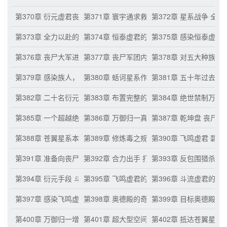
第370章 衍元虚君丧尸的出手
第371章 寰宇通求救 一样的情况
第372章 星系战争 全
第373章 全力以赴的五大衍元虚君 突然出现的身影
第374章 恒泰虚君的害怕
第375章 感染恒泰虚君
第376章 丧尸大军进入蛞诃星系
第377章 丧尸军团内部的竞争
第378章 对五大种族的
第379章 感染族人，迈入更高的生命层次
第380章 蛞诃星系作为跳板 推演完整禁制手
第381章 五十年过去了
第382章 二十名衍元虚君的外出征战
第383章 布置完整的禁制手段
第384章 绝世禁制万御
第385章 一个超越绝世禁制的误会
第386章 万御归一真正绝世之处
第387章 乾坤盘 丧尸
第388章 苍翼星系本土虚君的恐惧 五陌生衍元虚君的出手
第389章 修炼毒之规则之源的箭法衍元虚君
第390章 飞鸣虚君 碧
第391章 准备向丧尸军团出手的苍翼虚君们
第392章 合力出手 打散丧尸军团
第393章 反包围猎杀小
第394章 衍元手段 斗战拳头与金箭箭矢
第395章 飞鸣虚君的谨慎 逼斗流虚君出手
第396章 斗流虚君的兴
第397章 感染飞鸣虚君
第398章 奥德殿的奇特之处
第399章 目标奥德殿的
第400章 万御归一增加空间规则
第401章 超大型空间虫洞的功能
第402章 抵达苍翼星系