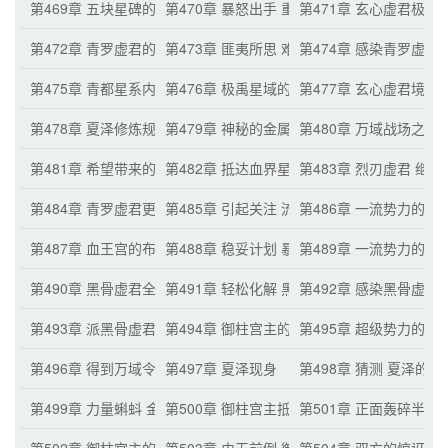
第469章 五块星碑的自爆
第470章 暴怒出手 重创霸星虚君
第471章 玄心虚君极限
第472章 青罗虚君的全力一搏 最强一击
第473章 匪夷所思 难以置信
第474章 感染青罗虚君
第475章 青都星系内万御归一布置完成
第476章 极禹星域的超级势力
第477章 玄心虚君境界
第478章 夏泽修炼规则之源的速度
第479章 神秘的金属碎片 血王宫黑骨虚君
第480章 万域战场之中
第481章 希望带来的疯狂
第482章 抵达血界星系
第483章 烈刃虚君 继
第484章 青罗虚君更强大的天赋潜力
第485章 引起关注 流言猜测
第486章 一流势力的炮
第487章 血王宫的布置
第488章 稳妥计划 暴露后的应对
第489章 一流势力的猜
第490章 黑骨虚君全力以赴
第491章 轻松化解 黑骨虚君的绝境
第492章 感染黑骨虚君
第493章 派黑骨虚君取万域令牌
第494章 御柱宫主的问话
第495章 超级势力的定
第496章 得到万域令牌
第497章 夏泽现身
第498章 猜测 夏泽的
第499章 力量蝌蚪 金色印章
第500章 御柱宫主抵达
第501章 正面轰碎半步