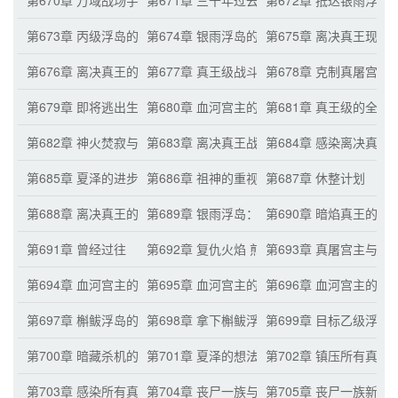
第670章 万域战场宇宙规则的奥秘 夏泽的困惑
第671章 三千年过去 丧尸一族实力恐怖提升
第672章 抵达银雨浮岛
第673章 丙级浮岛的模样 十尊真王级的压迫感
第674章 银雨浮岛的真实情况
第675章 离决真王现身
第676章 离决真王的突围
第677章 真王级战斗爆发
第678章 克制真屠宫主
第679章 即将逃出生天的离决真王 突破极限的真屠宫主
第680章 血河宫主的信任
第681章 真王级的全力
第682章 神火焚寂与杀戮巨斧的决战
第683章 离决真王战败 血河宫主出手
第684章 感染离决真王
第685章 夏泽的进步 感悟宇宙规则的基本条件
第686章 祖神的重视信任
第687章 休整计划
第688章 离决真王的仇敌 值得的冒险
第689章 银雨浮岛：真王级的尽情战斗之地
第690章 暗焰真王的憎
第691章 曾经过往
第692章 复仇火焰 煎熬结束
第693章 真屠宫主与
第694章 血河宫主的警醒 五百年后
第695章 血河宫主的提升 出发其他浮岛据点
第696章 血河宫主的计
第697章 槲鲅浮岛的两尊真王级
第698章 拿下槲鲅浮岛
第699章 目标乙级浮岛
第700章 暗藏杀机的暗焰真王
第701章 夏泽的想法 出现在银雨星域
第702章 镇压所有真王
第703章 感染所有真王 炼石界王
第704章 丧尸一族与界王势力的差距
第705章 丧尸一族新的