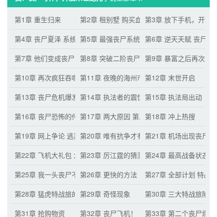
第1章 重生归来
第2章 租别墅 购买血肉
第3章 放下手机，开始
第4章 丧尸夏泽 系统激活
第5章 最强丧尸系统 成为丧尸母体
第6章 逆天天赋 丧尸司
第7章 他们变成丧尸了！
第8章 突破二阶丧尸母体
第9章 暴富之后再次购
第10章 再次疯狂吞噬 龙国厉江霆
第11章 夜晚的海州市
第12章 末世开启
第13章 丧尸危机爆发
第14章 执法者的震惊
第15章 执法局出动
第16章 丧尸恐怖的传播速度
第17章 两大原因 第二步计划
第18章 冲上热搜
第19章 网上争论 逃离海州市
第20章 唯有抗争才有一线生机
第21章 机场出现丧尸
第22章 飞机大礼包 龙国高层
第23章 厉江霆的猜测
第24章 最高战备状态
第25章 我一头丧尸不需要道德
第26章 更快的方法
第27章 全部计划 特战
第28章 猛虎特战旅的疑惑
第29章 奇怪现象
第30章 三大特战旅陷
第31章 抢购物资
第32章 丧尸飞机！
第33章 第二个丧尸爆