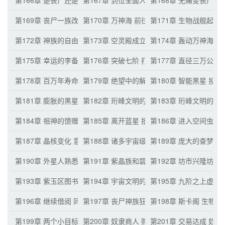
第166章 是丧尸还是人类！ 热血丧尸宣传语
第167章 到位全面人性化服务 人类心态的转
第168章 无痛变丧尸 
第169章 丧尸一族改名神族
第170章 万神海 前往宇宙的计划
第171章 生物战舰起飞
第172章 神族的自由发展道路
第173章 空灵殿成立 各种招揽信息
第174章 轰动万神海
第175章 幸运的李备果
第176章 突破七阶 打爆星球的实力
第177章 直径三万公里
第178章 百万年寿命 变强的天赋
第179章 绝望中的解脱 千万人类变丧尸
第180章 智能黑星 投
第181章 膨胀的黑星 获得八阶能量点
第182章 珩峰文明的真正目的 晶核空间
第183章 珩峰文明的后
第184章 祖神的馈赠
第185章 离开蓝星 抵达空间虫洞
第186章 进入空间虫洞
第187章 晶核变化 意外惊喜
第188章 诸多宇宙级强者 抵达斯卡族交易点
第189章 庞大的查梦星 
第190章 外星人熟悉的骗人套路
第191章 紫晶族和碧华族 一个亿罚款
第192章 坊市兴隆坊 
第193章 紫玉区图书馆 了解宇宙信息
第194章 宇宙文明的等级 关于珩峰文明的记
第195章 九阶之上虚君
第196章 继续借阅 同步复制
第197章 丧尸神族狂热般的信心
第198章 斯卡阁 生物
第199章 两个小目标 雪玉秘境令牌
第200章 奴隶商人 购买奴隶
第201章 交易达成 奴