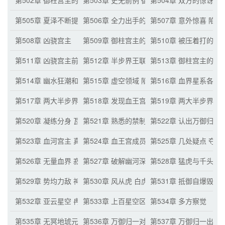
第502章 御柱宫主的猜测 爆发百万规则之源
第503章 史无前例 御柱宫主的贪婪
第504章 双方的惊讶
第505章 夏泽不断提升的实力
第506章 全力出手的御柱宫主
第507章 意外惊喜 陷阱
第508章 凶骁宫主
第509章 御柱宫主的愤怒憋屈
第510章 被压着打的御
第511章 凶骁宫主前来 破绽
第512章 半步界王联手 势均力敌
第513章 御柱宫主的禁
第514章 幽水狂潮和深渊魔灵
第515章 虚空领域 陷阱？
第516章 血界星系各
第517章 两大半步界王的猜测
第518章 发现血王宫内的情况 半步界王的脑
第519章 两大半步界王
第520章 凝练分身 瓦解的禁制
第521章 熟悉的禁制攻击 血脉秘法
第522章 认出万御归一
第523章 血河宫主 真屠宫主
第524章 血王宫成员的愤怒与自信
第525章 几处疑点 夺
第526章 无量血界 寂静的星空区域
第527章 破解幽河深渊
第528章 猛虎与千头山
第529章 势均力敌 神兽白虎
第530章 风从虎 白虎要自爆
第531章 抵御自爆毁灭
第532章 亚云星空 冉齐虚君
第533章 上百星空区域内的万御归一
第534章 多方察觉
第535章 无冥地琥元虚王 是万御归一！
第536章 万御归一对无冥地的重要性
第537章 万御归一出现