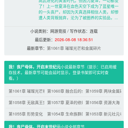
高武进化的黄金时代。但因为夏泽，一切都变
了！上一世夏泽在血色天空下成为了蓝星唯一
的一头丧尸，却因为天真选择相信人类，却惨
遭人类背叛抛弃，沦为了被圈养的实验品，...
小说类别：网游竞技 / 写作状态：连载 
最后更新：
2026-08-08 18:36:51
最新章节：
第1061章 璀璨光芒和金属碎片
我！丧尸母体，开启末世纪元
小说最新章节（提示：已启用缓
存技术，最新章节可能会延时显示，登录书架即可实时查
看。）
第1061章 璀璨光芒和金属碎片
第1060章 融合后的全新金属碎片
第1059章 两块金属碎
第1058章 无敌真王突破井喷期
第1057章 夏泽的修炼
第1056章 资源大海
第1055章 形势变化
第1054章 生命族群的大进攻
第1053章 新元社元老
我！丧尸母体，开启末世纪元
小说全部章节