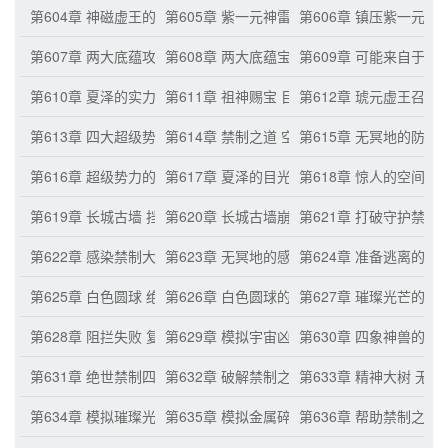
第604章 神磁虚王的计划
第605章 紫一元神雷的困境 化云狱的出现
第606章 镇压紫一元神
第607章 两大底蕴攻击的接连突破 毁灭空间传送阵？
第608章 两大底蕴宝物被镇压 宇宙顶尖半步
第609章 可能来自于
第610章 夏泽的实力 十秒跨越两大核心星系
第611章 祖神赐宝 目标无冥地
第612章 琥元虚王召集
第613章 四大超级势力的决策
第614章 禁制之道 空间旋涡
第615章 无冥地的防御
第616章 超级势力的底蕴重宝 惊人的奥德殿
第617章 夏泽的目光 恐惧的琥元虚王
第618章 惊人的空间旋
第619章 长城古墙 挡住了？
第620章 长城古墙崩溃 感染五大半步界王
第621章 打破守护禁制
第622章 感染禁制大师 密匙大陆的熟悉感
第623章 无冥地的感染蔓延 超级势力的恐惧
第624章 准备逃离的两
第625章 白色圆球 绝世禁制的诞生
第626章 白色圆球的变化
第627章 璀璨光芒的出
第628章 阻拦失败 复制禁制之力的手段
第629章 模拟宇宙凶兽 璀璨光芒的奇怪之处
第630章 四象神兽的出
第631章 绝世禁制四象镇乾坤 极致力量
第632章 破解禁制之力 镇压璀璨光芒
第633章 精神大树 无
第634章 模拟璀璨光芒气息 金属碎片的变化
第635章 模拟金属碎片 璀璨光芒物尽其用
第636章 帮助禁制之