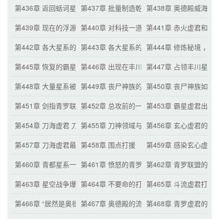
第436章 返回蛞诃星系 各种布置
第437章 批量制造乾坤盘
第438章 奥德殿威海虚
第439章 现在的浮源星系
第440章 对科技一道重视的李备果
第441章 赤火虚君和
第442章 各大星系的空间通道建立成功
第443章 各大星系的乾坤盘成功布置
第444章 修炼秘境 ，
第445章 恢复的霸星虚君 出征之前
第446章 出现在丰川星系的丧尸一族
第447章 占领丰川星系
第448章 大量星系被占占领
第449章 丧尸神族的丧尸军团
第450章 丧尸神族如今
第451章 剑指青罗联盟
第452章 总攻前的一切准备
第453章 霸星虚君出手
第454章 刀海虚君 刀神领域
第455章 刀神领域与霸星虚君的战斗
第456章 玄心虚君的激
第457章 刀海虚君最后的底牌
第458章 围点打援
第459章 感染玄心虚君
第460章 青都星系一级警备
第461章 愤怒的青罗虚君
第462章 青罗联盟的底
第463章 星空战争爆发
第464章 不要命的打法 青罗战军的畏惧
第465章 斗流虚君打破
第466章 “居然是奥德殿！”
第467章 奥德殿的流言 霸星虚君的出手
第468章 青罗虚君的害