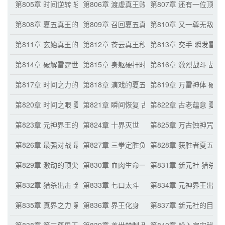
第805章 时间逆转 轻易破解归墟
第806章 渡虚真王败了
第807章 还有一位顶尖
第808章 夏五真王的信息
第809章 召回夏五真王
第810章 又一尊无敌真
第811章 玄始真王的震惊
第812章 苍云真王秒败
第813章 交手 瞬发雷
第814章 破解雷霆世界
第815章 身躯硬扞时间之力
第816章 激烈战斗 战
第817章 时间之力的成功覆盖 引爆雷霆世界
第818章 演戏的夏五真王
第819章 万雷神体 破
第820章 时间之眼 夏五真王的变态优势
第821章 瞬间恢复 古老禁术
第822章 古老蕴意 夏
第823章 元神界王的再次关注
第824章 十界灭世
第825章 万古蚀神咒的
第826章 最强对战 最终时刻
第827章 三拳定胜负 最终获胜者
第828章 获胜者夏五真
第829章 激动的顶尖真王 谨慎的老真王
第830章 血肉生命一族的强大 其他生命族群
第831章 新元社 猎杀
第832章 猎杀出击 金光攻击
第833章 七口太斗
第834章 元神界王出手
第835章 真界之力 第二尊界王
第836章 界王化身
第837章 新元社的目的