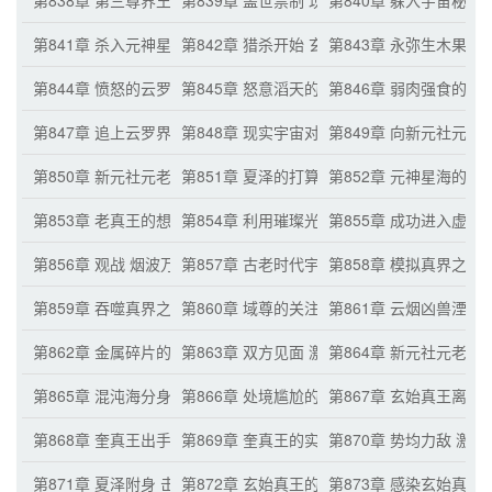
第838章 第三尊界王 元神界王的真界分身
第839章 盖世禁制 现实宇宙的限制
第840章 躲入宇宙秘境
第841章 杀入元神星海的云罗界王
第842章 猎杀开始 玄始真王的保命手段
第843章 永弥生木果 
第844章 愤怒的云罗界王 逃离元神星海
第845章 怒意滔天的元神界王 多方关注
第846章 弱肉强食的宇
第847章 追上云罗界王 自寻死路的做法
第848章 现实宇宙对界王的压制
第849章 向新元社元老
第850章 新元社元老的条件
第851章 夏泽的打算
第852章 元神星海的惨
第853章 老真王的想法 模拟真界之力
第854章 利用璀璨光芒剖析真界之力
第855章 成功进入虚无
第856章 观战 烟波万间异变
第857章 古老时代宇宙凶兽
第858章 模拟真界之力
第859章 吞噬真界之力精髓 快速变强
第860章 域尊的关注 元神界王的强大
第861章 云烟凶兽湮灭
第862章 金属碎片的反应
第863章 双方见面 激战
第864章 新元社元老现
第865章 混沌海分身消散 加速修炼
第866章 处境尴尬的玄始真王 元神界王回归
第867章 玄始真王离开
第868章 奎真王出手 玄始真王的惊讶
第869章 奎真王的实力提升
第870章 势均力敌 激
第871章 夏泽附身 击败玄始真王
第872章 玄始真王的极致恐惧
第873章 感染玄始真王