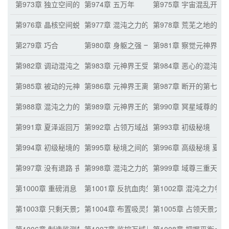
第973章 独立空间的改造
第974章 五万年
第975章 宇宙混乱开始
第976章 晶核空间蜕变
第977章 混沌之力的诞生
第978章 荒芜之地的元
第279章 巧合
第980章 身躯之强 一拳之威
第981章 察觉元神界王
第982章 调动混沌之力 全力一击
第983章 元神界王受伤
第984章 恶心的混沌之
第985章 被动的元神界王 夏泽离开
第986章 元神界王离去 域尊降临
第987章 断开的第七境
第988章 混沌之力的潜在威胁
第989章 元神界王的后手
第990章 冥星域尊的驱
第991章 夏泽返回万域战场
第992章 占领万域战场的命令
第993章 初级秘境
第994章 初级秘境的光点旋涡
第995章 秘境之间的联系
第996章 高级秘境 夏
第997章 没有退路 丧尸军团的准备就绪
第998章 混沌之力的奇妙
第999章 域尊三重天
第1000章 重磅消息
第1001章 反抗血肉生命一族的可能
第1002章 混沌之力争
第1003章 只剩天景大陆了
第1004章 布置吸灵禁制
第1005章 占领天景大陆