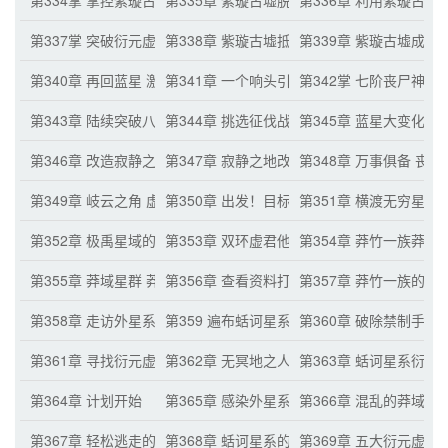
第334掌 掌控紫璇古墟 诸多顶级虚君战器
第335章 紫璇古墟脱离超落星流进入浮源星系
第336章 利用紫璇古
第337掌 突破衍元虚君 无数丝宇宙元力
第338章 紫璇古墟抵达寂静之地
第339章 紫璇古墟成功
第340章 再回蓝星 激动的李备果
第341章 一个响头引起的动静
第342掌 七阶丧尸神族
第343章 陆续突破八阶的丧尸神族
第344章 挑选征伐战争的丧尸神族 蓝星负责
第345章 蓝星大变化
第346章 改造寂静之地 七斗万禁流
第347章 寂静之地改造完成 征伐大军的准备
第348章 万事俱备 丧
第349章 岐云之角 虚君丧尸的激动
第350章 出发！目标征战宇宙
第351章 横渡无穷星云
第352章 极禹星域的存在 先打探消息
第353章 双环虚君他们的疑惑
第354章 莽竹一族莽山
第355章 莽域星群 莽竹一族的底蕴
第356章 查看资料打探消息
第357章 莽竹一族的监
第358章 走访外星系虚君
第359 遍布蛞诃星系的禁制手段
第360章 破除禁制手段
第361章 寻找衍元虚君 恒息一族恒泰虚君
第362章 无冥地之人的条件 万域战场的存在
第363章 蛞诃星系衍
第364章 计划开始
第365章 感染外星系虚君 其他外星系虚君的
第366章 混乱的莽域星
第367章 轻松逃走的双环虚君
第368章 蛞诃星系的大混乱
第369章 五大衍元虚君